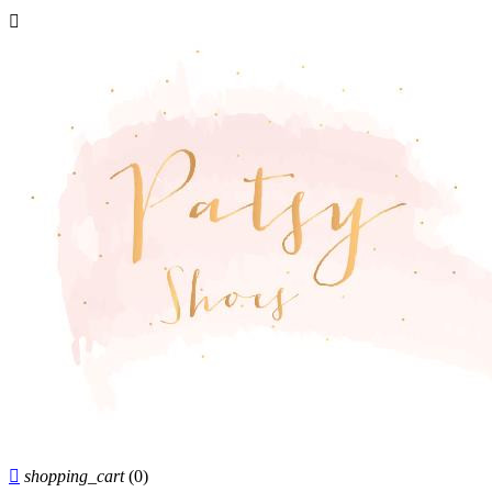


shopping_cart
(0)